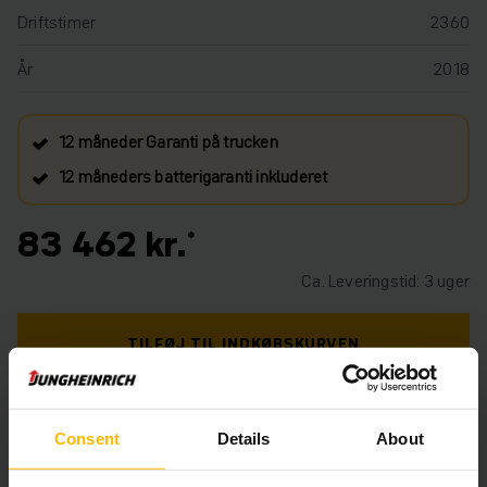
Driftstimer
2360
År
2018
12 måneder Garanti på trucken
12 måneders batterigaranti inkluderet
83 462 kr.
Ca. Leveringstid: 3 uger
TILFØJ TIL INDKØBSKURVEN
HAR DU BRUG FOR HJÆLP? KONTAKT OS. KLIK
HER.
Consent
Details
About