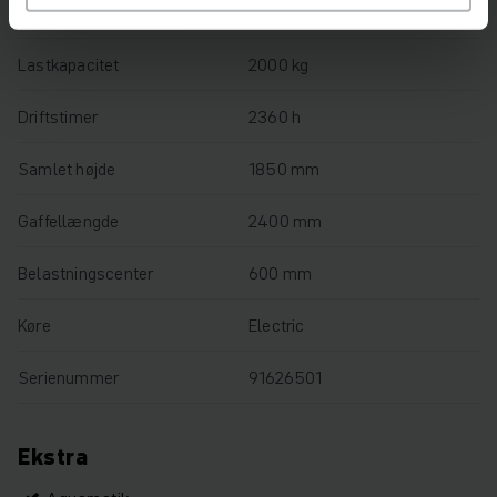
Løftehøjde
750 mm
Lastkapacitet
2000 kg
Driftstimer
2360 h
Samlet højde
1850 mm
Gaffellængde
2400 mm
Belastningscenter
600 mm
Køre
Electric
Serienummer
91626501
Ekstra