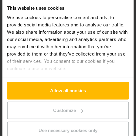
Alle priser er ekskl. moms, medmindre andet er angivet.
This website uses cookies
We use cookies to personalise content and ads, to
provide social media features and to analyse our traffic.
Produktinformation
We also share information about your use of our site with
our social media, advertising and analytics partners who
Det følgende afsnit giver en omfattende oversigt over
may combine it with other information that you’ve
køretøjets tekniske specifikationer og udstyr.
provided to them or that they’ve collected from your use
of their services. You consent to our cookies if you
Teknisk information
continue to use our website.
Batteri
Bly-syre, 24 V / 465 Ah
Allow all cookies
Batteriets produktionsår
2018
Batteriets renoveringsår
2024
Customize
År
2018
Use necessary cookies only