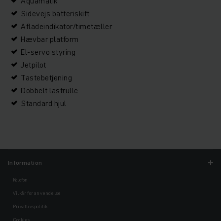
Aquamatik
Sidevejs batteriskift
Afladeindikator/timetæller
Hævbar platform
El-servo styring
Jetpilot
Tastebetjening
Dobbelt lastrulle
Standard hjul
Information
Kolofon
Vilkår for anvendelse
Privatlivspolitik
Cookies