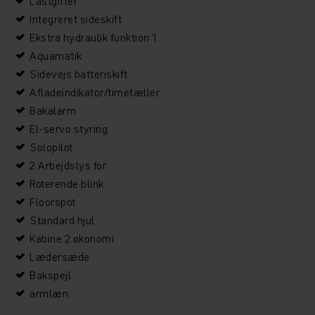
Lastgitter
Integreret sideskift
Ekstra hydraulik funktion 1
Aquamatik
Sidevejs batteriskift
Afladeindikator/timetæller
Bakalarm
El-servo styring
Solopilot
2 Arbejdslys for
Roterende blink
Floorspot
Standard hjul
Kabine 2 økonomi
Lædersæde
Bakspejl
armlæn