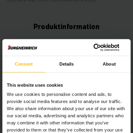
Alle priser er ekskl. moms, medmindre andet er angivet.
Produktinformation
Det følgende afsnit giver en omfattende oversigt over
køretøjets tekniske specifikationer og udstyr.
Consent
Details
About
Teknisk information
Batteri
Bly-syre, 48 V / 500 Ah
This website uses cookies
Oplader
Ja, 48 V / 65 A
We use cookies to personalise content and ads, to
provide social media features and to analyse our traffic.
Batteriets renoveringsår
2025
We also share information about your use of our site with
our social media, advertising and analytics partners who
År
2020
may combine it with other information that you’ve
provided to them or that they’ve collected from your use