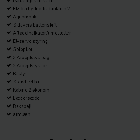
Påhængt sideskift
Ekstra hydraulik funktion 2
Aquamatik
Sidevejs batteriskift
Afladeindikator/timetæller
El-servo styring
Solopilot
2 Arbejdslys bag
2 Arbejdslys for
Baklys
Standard hjul
Kabine 2 økonomi
Lædersæde
Bakspejl
armlæn