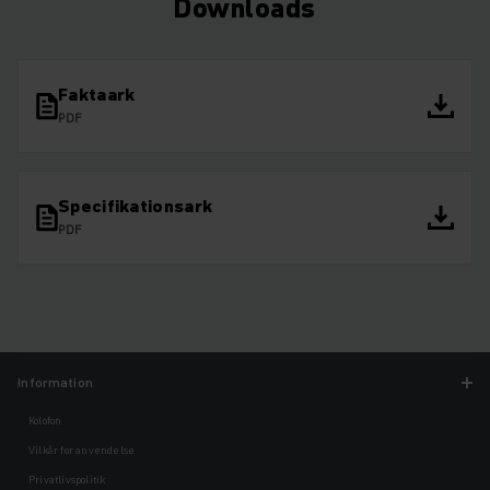
Downloads
Faktaark
PDF
Specifikationsark
PDF
Information
Kolofon
Vilkår for anvendelse
Privatlivspolitik