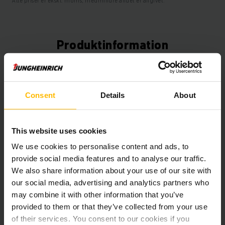
Alle priser er ekskl. moms, medmindre andet er angivet.
Produktinformation
Det følgende afsnit giver en omfattende oversigt over
køretøjets tekniske specifikationer og udstyr.
Consent
Details
About
Teknisk information
This website uses cookies
Batteri
Bly-syre, 48 V / 750 Ah
We use cookies to personalise content and ads, to
provide social media features and to analyse our traffic.
Oplader
Ja, 48 V / 140 A
We also share information about your use of our site with
Batteriets renoveringsår
2026
our social media, advertising and analytics partners who
may combine it with other information that you’ve
År
2018
provided to them or that they’ve collected from your use
of their services. You consent to our cookies if you