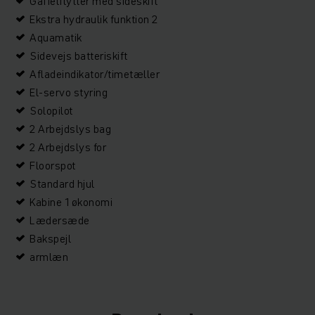
Gaffelflytter med sideskift
Ekstra hydraulik funktion 2
Aquamatik
Sidevejs batteriskift
Afladeindikator/timetæller
El-servo styring
Solopilot
2 Arbejdslys bag
2 Arbejdslys for
Floorspot
Standard hjul
Kabine 1 økonomi
Lædersæde
Bakspejl
armlæn