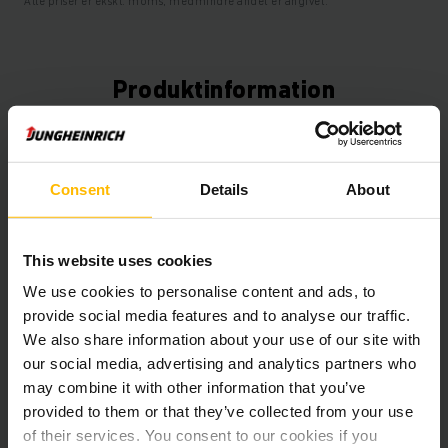
Alle priser er ekskl. moms, medmindre andet er angivet.
Produktinformation
Det følgende afsnit giver en omfattende oversigt over
køretøjets tekniske specifikationer og udstyr.
Consent
Details
About
Teknisk information
This website uses cookies
Batteri
Bly-syre, 48 V / 625 Ah
We use cookies to personalise content and ads, to
provide social media features and to analyse our traffic.
Oplader
Ja, 48 V / A
We also share information about your use of our site with
Batteriets renoveringsår
2026
our social media, advertising and analytics partners who
may combine it with other information that you’ve
År
2022
provided to them or that they’ve collected from your use
of their services. You consent to our cookies if you