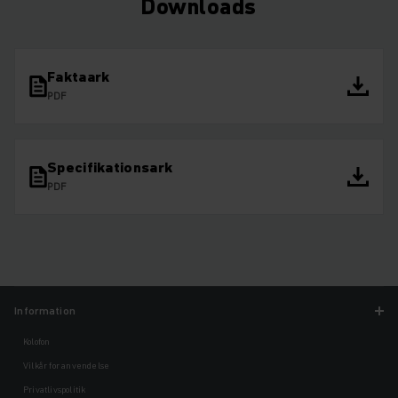
Downloads
Faktaark
PDF
Specifikationsark
PDF
Information
Kolofon
Vilkår for anvendelse
Privatlivspolitik