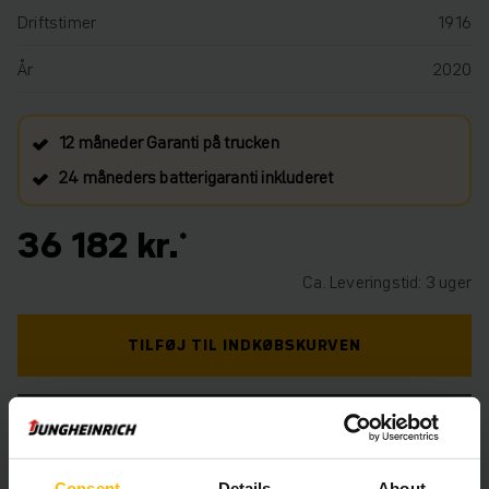
Driftstimer
1916
År
2020
12 måneder Garanti på trucken
24 måneders batterigaranti inkluderet
36 182 kr.
Ca. Leveringstid: 3 uger
TILFØJ TIL INDKØBSKURVEN
HAR DU BRUG FOR HJÆLP? KONTAKT OS. KLIK
HER.
Consent
Details
About