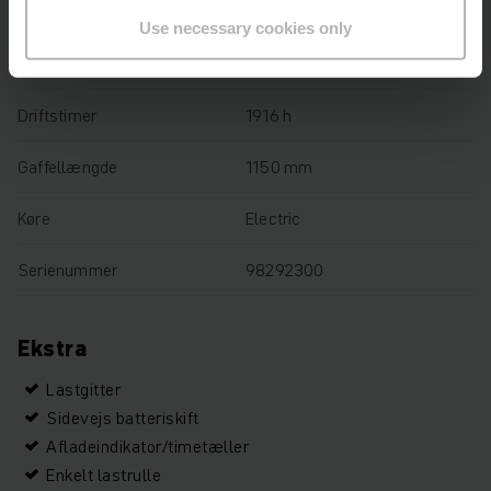
Løftehøjde
122 mm
Use necessary cookies only
Lastkapacitet
1200 kg
Driftstimer
1916 h
Gaffellængde
1150 mm
Køre
Electric
Serienummer
98292300
Ekstra
Lastgitter
Sidevejs batteriskift
Afladeindikator/timetæller
Enkelt lastrulle