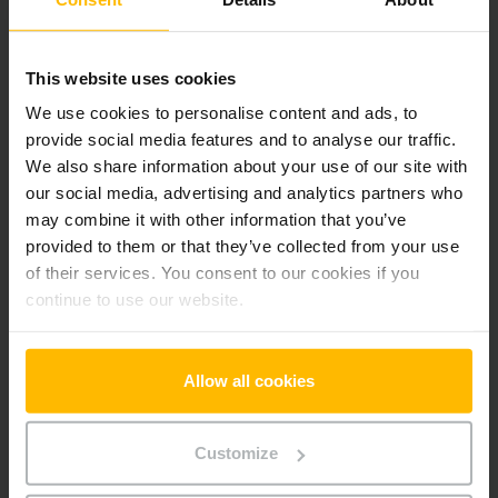
Alle priser er ekskl. moms, medmindre andet er angivet.
This website uses cookies
Produktinformation
We use cookies to personalise content and ads, to
provide social media features and to analyse our traffic.
Det følgende afsnit giver en omfattende oversigt over
We also share information about your use of our site with
køretøjets tekniske specifikationer og udstyr.
our social media, advertising and analytics partners who
may combine it with other information that you’ve
Teknisk information
provided to them or that they’ve collected from your use
of their services. You consent to our cookies if you
Batteri
Lithium-ion, 25 V / 40 Ah
continue to use our website.
Oplader
Ja, 24 V / 40 A
Allow all cookies
Batteriets produktionsår
2020
Customize
År
2020