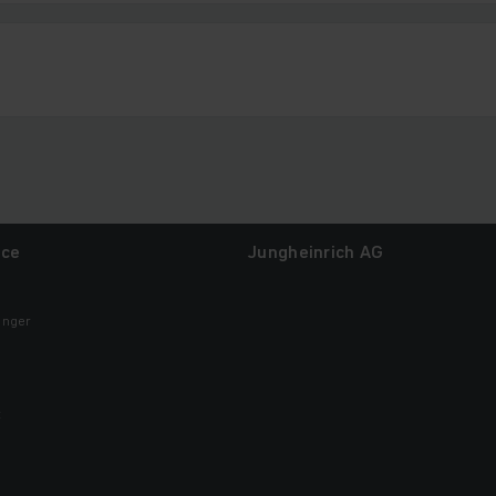
ice
Jungheinrich AG
inger
t