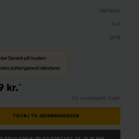
98216962
647
2018
der Garanti på trucken
ers batterigaranti inkluderet
 kr.
Ca. Leveringstid: 3 uger
TILFØJ TIL INDKØBSKURVEN
U BRUG FOR HJÆLP? KONTAKT OS. KLIK HER.