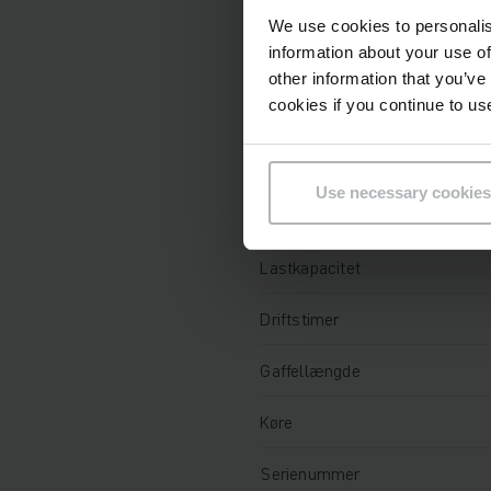
Teknisk informati
We use cookies to personalis
information about your use of
Batteri
other information that you’ve
cookies if you continue to us
Oplader
Batteriets produktionsår
Use necessary cookies
År
Lastkapacitet
Driftstimer
Gaffellængde
Køre
Serienummer