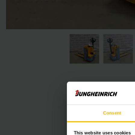
Consent
Det følgende af
This website uses cookies