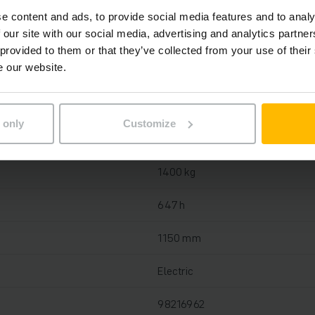
on
e content and ads, to provide social media features and to analy
 our site with our social media, advertising and analytics partn
Bly-syre, 24 V / 150 Ah
 provided to them or that they’ve collected from your use of their
e our website.
Ja, 24 V / 15 A
2024
 only
Customize
2018
1400 kg
647 h
1150 mm
Electric
98216962