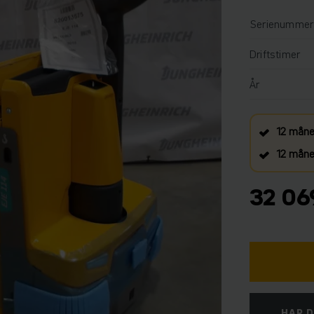
Serienummer
Driftstimer
År
12 måne
12 måned
32 069
HAR D