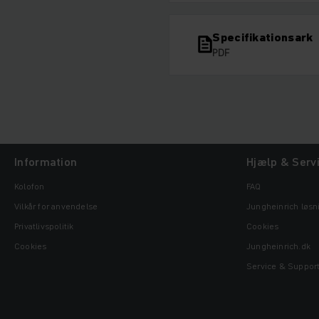
Specifikationsark
PDF
Information
Hjælp & Serv
Kolofon
FAQ
Vilkår for anvendelse
Jungheinrich løsn
Privatlivspolitik
Cookies
Cookies
Jungheinrich.dk
Service & Suppor