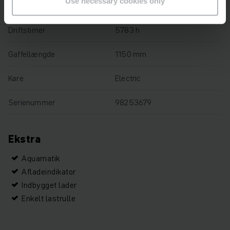
Use necessary cookies only
Lastkapacitet
1400 kg
Driftstimer
5783 h
Gaffellængde
1150 mm
Køre
Electric
Serienummer
98253679
Ekstra
Aquamatik
Afladeindikator
Indbygget lader
Enkelt lastrulle