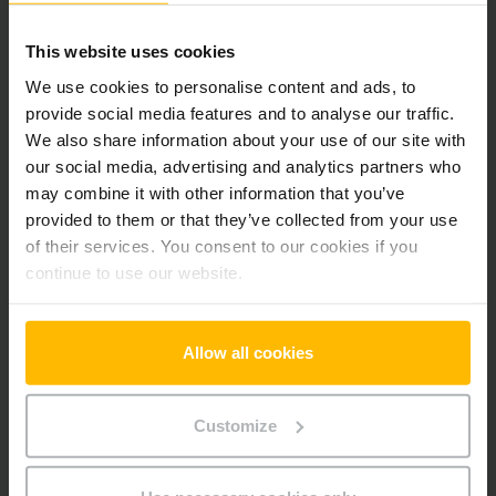
Alle priser er ekskl. moms, medmindre andet er angivet.
This website uses cookies
We use cookies to personalise content and ads, to
Produktinformation
provide social media features and to analyse our traffic.
We also share information about your use of our site with
Det følgende afsnit giver en omfattende oversigt over
our social media, advertising and analytics partners who
køretøjets tekniske specifikationer og udstyr.
may combine it with other information that you’ve
provided to them or that they’ve collected from your use
Teknisk information
of their services. You consent to our cookies if you
continue to use our website.
Batteri
Bly-syre, 24 V / 150 Ah
Oplader
Ja, 24 V / 15 A
Allow all cookies
Batteriets produktionsår
2024
Customize
År
2019