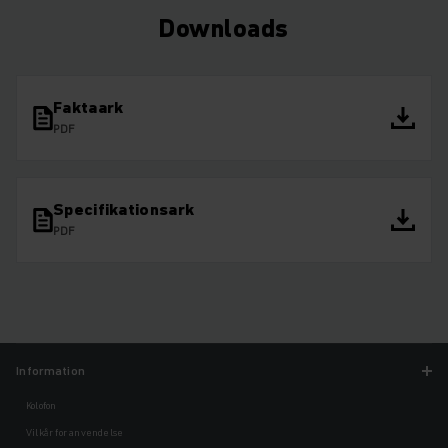
Downloads
Faktaark
PDF
Specifikationsark
PDF
Information
Kolofon
Vilkår for anvendelse