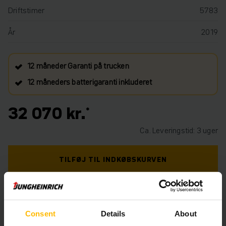
Driftstimer
5783
År
2019
12 måneder Garanti på trucken
12 måneders batterigaranti inkluderet
32 070 kr.
Ca. Leveringstid: 3 uger
TILFØJ TIL INDKØBSKURVEN
HAR DU BRUG FOR HJÆLP? KONTAKT OS. KLIK
HER.
Consent
Details
About