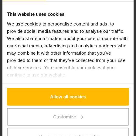
Alle priser er ekskl. moms, medmindre andet er angivet.
This website uses cookies
We use cookies to personalise content and ads, to
Produktinformation
provide social media features and to analyse our traffic.
We also share information about your use of our site with
Det følgende afsnit giver en omfattende oversigt over
our social media, advertising and analytics partners who
køretøjets tekniske specifikationer og udstyr.
may combine it with other information that you’ve
provided to them or that they’ve collected from your use
Teknisk information
of their services. You consent to our cookies if you
continue to use our website.
Batteri
Lithium-ion, 25 V / 40 Ah
Oplader
Ja, 24 V / 30 A
Allow all cookies
År
2019
Customize
Lastkapacitet
1400 kg