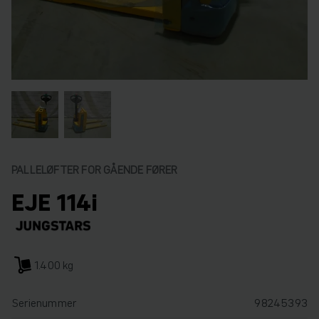
PALLELØFTER FOR GÅENDE FØRER
EJE 114i
1.400 kg
Serienummer
98245393