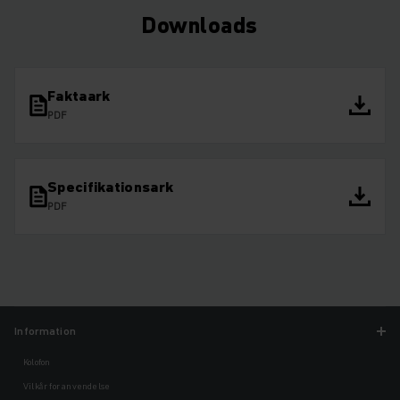
Downloads
Faktaark
PDF
Specifikationsark
PDF
Information
Kolofon
Vilkår for anvendelse