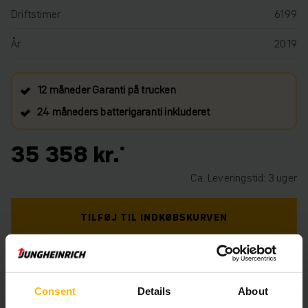
Driftstimer
6199
År
2019
12 måneder Garanti på trucken
24 måneders batterigaranti inkluderet
35 358 kr.
Ca. Leveringstid: 3 uger
TILFØJ TIL INDKØBSKURVEN
HAR DU BRUG FOR HJÆLP? KONTAKT OS. KLIK
HER.
Consent
Details
About