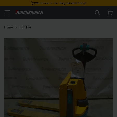
Welcome to the Jungheinrich Shop!
Home
EJE 114i