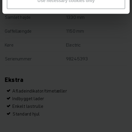
Use necessary cookies only
Driftstimer
6199 h
Samlet højde
1330 mm
Gaffellængde
1150 mm
Køre
Electric
Serienummer
98245393
Ekstra
Afladeindikator/timetæller
Indbygget lader
Enkelt lastrulle
Standard hjul