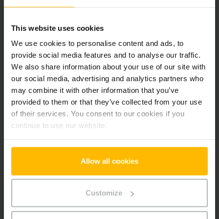
Alle priser er ekskl. moms, medmindre andet er angivet.
This website uses cookies
Produktinformation
We use cookies to personalise content and ads, to
provide social media features and to analyse our traffic.
We also share information about your use of our site with
Det følgende afsnit giver en omfattende oversigt over
our social media, advertising and analytics partners who
køretøjets tekniske specifikationer og udstyr.
may combine it with other information that you’ve
provided to them or that they’ve collected from your use
Teknisk information
of their services. You consent to our cookies if you
continue to use our website.
Batteri
Lithium-ion, 25 V / 40 Ah
Oplader
Ja, 24 V / 25 A
Allow all cookies
Batteriets produktionsår
2023
Customize
År
2023