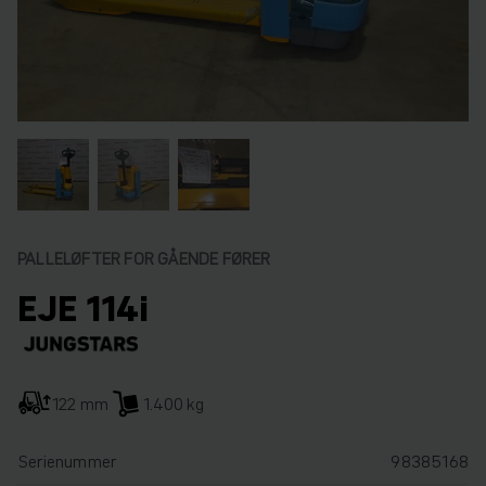
PALLELØFTER FOR GÅENDE FØRER
EJE 114i
122 mm
1.400 kg
Serienummer
98385168