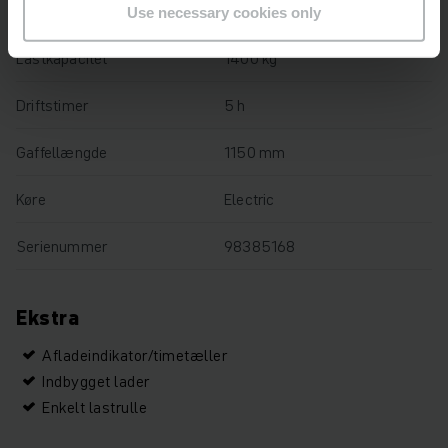
Løftehøjde
122 mm
Use necessary cookies only
Lastkapacitet
1400 kg
Driftstimer
5 h
Gaffellængde
1150 mm
Køre
Electric
Serienummer
98385168
Ekstra
Afladeindikator/timetæller
Indbygget lader
Enkelt lastrulle