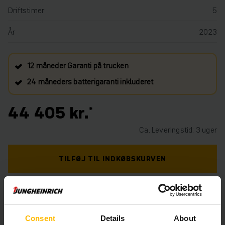
Driftstimer
5
År
2023
12 måneder Garanti på trucken
24 måneders batterigaranti inkluderet
44 405 kr.
Ca. Leveringstid: 3 uger
TILFØJ TIL INDKØBSKURVEN
HAR DU BRUG FOR HJÆLP? KONTAKT OS. KLIK
HER.
Consent
Details
About