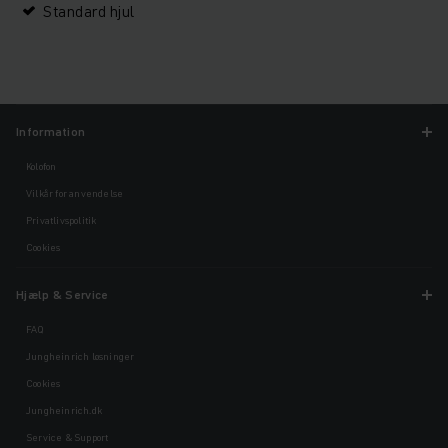
Standard hjul
Information
Kolofon
Vilkår for anvendelse
Privatlivspolitik
Cookies
Hjælp & Service
FAQ
Jungheinrich løsninger
Cookies
Jungheinrich.dk
Service & Support