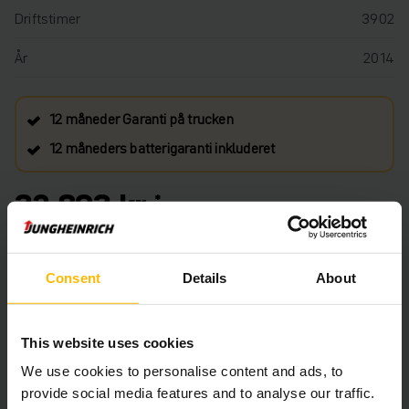
Driftstimer
3902
År
2014
12 måneder Garanti på trucken
12 måneders batterigaranti inkluderet
32 893 kr.
Ca. Leveringstid: 3 uger
Consent
Details
About
TILFØJ TIL INDKØBSKURVEN
This website uses cookies
HAR DU BRUG FOR HJÆLP? KONTAKT OS. KLIK
HER.
We use cookies to personalise content and ads, to
provide social media features and to analyse our traffic.