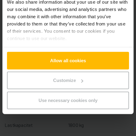
Alle priser er ekskl. moms, medmindre andet er angivet.
We also share information about your use of our site with
our social media, advertising and analytics partners who
may combine it with other information that you’ve
provided to them or that they’ve collected from your use
Produktinformation
of their services. You consent to our cookies if you
continue to use our website.
Det følgende afsnit giver en omfattende oversigt over
køretøjets tekniske specifikationer og udstyr.
Allow all cookies
Teknisk information
Customize
Batteri
Bly-syre, 24 V / 250 Ah
Batteriets produktionsår
2023
Use necessary cookies only
År
2014
Lastkapacitet
1800 kg