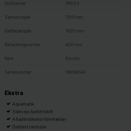
Driftstimer
3902 h
Samlet højde
1310 mm
Gaffellængde
1000 mm
Belastningscenter
600 mm
Køre
Electric
Serienummer
98086149
Ekstra
Aquamatik
Sidevejs batteriskift
Afladeindikator/timetæller
Dobbelt lastrulle