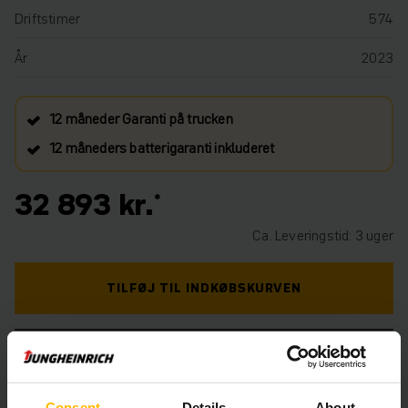
Driftstimer
574
År
2023
12 måneder Garanti på trucken
12 måneders batterigaranti inkluderet
32 893 kr.
Ca. Leveringstid: 3 uger
TILFØJ TIL INDKØBSKURVEN
HAR DU BRUG FOR HJÆLP? KONTAKT OS. KLIK
HER.
Consent
Details
About