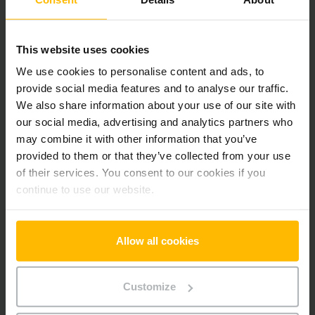
Alle priser er ekskl. moms, medmindre andet er angivet.
This website uses cookies
Produktinformation
We use cookies to personalise content and ads, to
provide social media features and to analyse our traffic.
Det følgende afsnit giver en omfattende oversigt over
We also share information about your use of our site with
køretøjets tekniske specifikationer og udstyr.
our social media, advertising and analytics partners who
may combine it with other information that you’ve
Teknisk information
provided to them or that they’ve collected from your use
of their services. You consent to our cookies if you
Batteri
Bly-syre, 24 V / 250 Ah
continue to use our website.
Oplader
Ja, 24 V / 15 A
Allow all cookies
Batteriets produktionsår
2026
Customize
År
2023