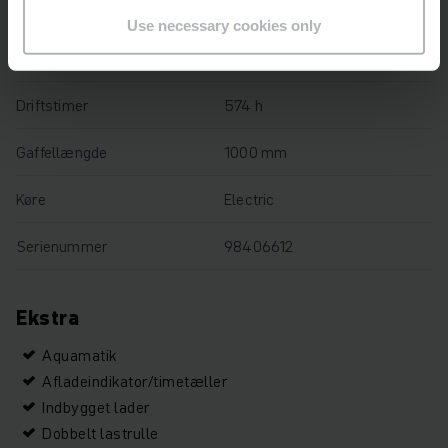
Løftehøjde
122 mm
Use necessary cookies only
Lastkapacitet
1800 kg
Driftstimer
574 h
Gaffellængde
1000 mm
Køre
Electric
Serienummer
98406612
Ekstra
Aquamatik
Afladeindikator/timetæller
Indbygget lader
Dobbelt lastrulle