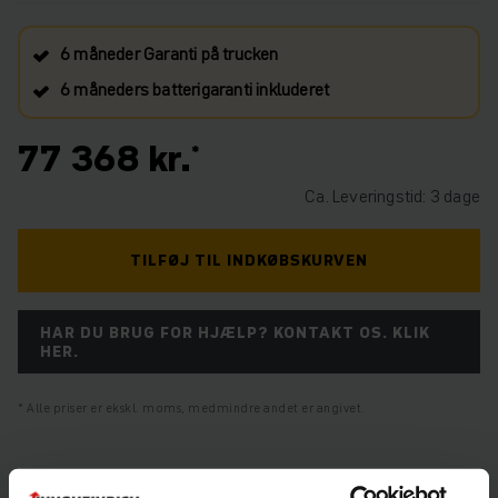
6 måneder Garanti på trucken
6 måneders batterigaranti inkluderet
77 368 kr.
Ca. Leveringstid: 3 dage
TILFØJ TIL INDKØBSKURVEN
HAR DU BRUG FOR HJÆLP? KONTAKT OS. KLIK
HER.
Alle priser er ekskl. moms, medmindre andet er angivet.