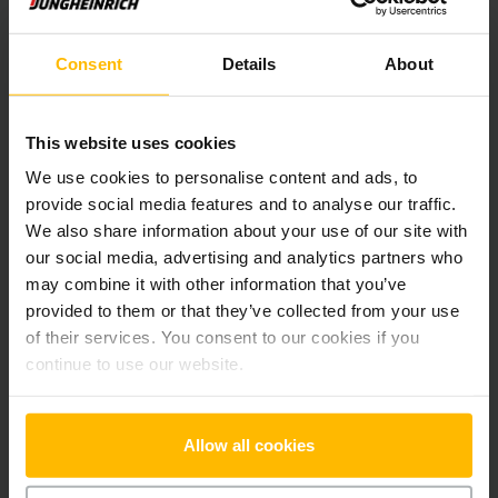
Produktinformation
Det følgende afsnit giver en omfattende oversigt over
Consent
Details
About
køretøjets tekniske specifikationer og udstyr.
This website uses cookies
Teknisk information
We use cookies to personalise content and ads, to
provide social media features and to analyse our traffic.
Batteri
Bly-syre, 24 V / 375 Ah
We also share information about your use of our site with
our social media, advertising and analytics partners who
Oplader
Ja, 24 V / 60 A
may combine it with other information that you’ve
provided to them or that they’ve collected from your use
Batteriets renoveringsår
2026
of their services. You consent to our cookies if you
continue to use our website.
År
2023
Løftehøjde
5350 mm
Allow all cookies
Lastkapacitet
1400 kg