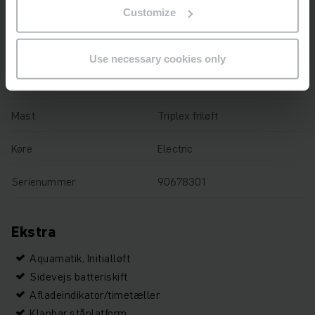
Customize
Driftstimer
1276 h
Samlet højde
2250 mm
Use necessary cookies only
Gaffellængde
1150 mm
Mast
Triplex friløft
Køre
Electric
Serienummer
90678301
Ekstra
Aquamatik, Initialløft
Sidevejs batteriskift
Afladeindikator/timetæller
Klapbar ståplatform