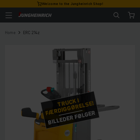
Welcome to the Jungheinrich Shop!
Home
ERC 214z
TRUCK I
FÆRDIGGØRELSE!
BILLEDER FØLGER