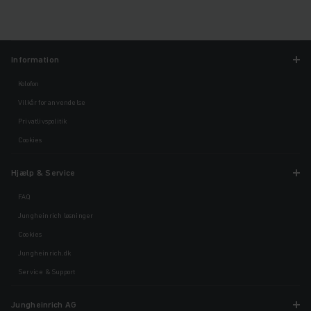
Information
Kolofon
Vilkår for anvendelse
Privatlivspolitik
Cookies
Hjælp & Service
FAQ
Jungheinrich løsninger
Cookies
Jungheinrich.dk
Service & Support
Jungheinrich AG