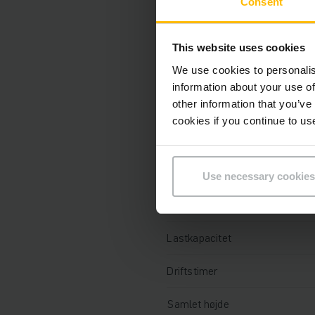
Teknisk informati
Consent
Batteri
This website uses cookies
We use cookies to personalis
Oplader
information about your use of
other information that you’ve
Batteriets produktionsår
cookies if you continue to us
Batteriets renoveringsår
År
Use necessary cookies
Løftehøjde
Lastkapacitet
Driftstimer
Samlet højde