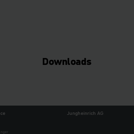
Downloads
ice
Jungheinrich AG
inger