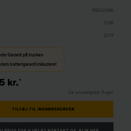
98240386
1208
2019
der Garanti på trucken
ers batterigaranti inkluderet
5 kr.
Ca. Leveringstid: 3 uger
TILFØJ TIL INDKØBSKURVEN
U BRUG FOR HJÆLP? KONTAKT OS. KLIK HER.