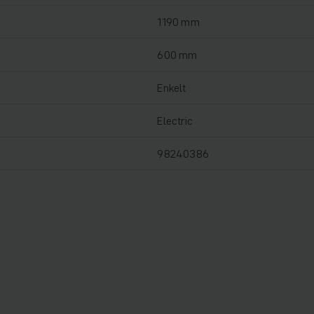
1190 mm
600 mm
Enkelt
Electric
98240386
r