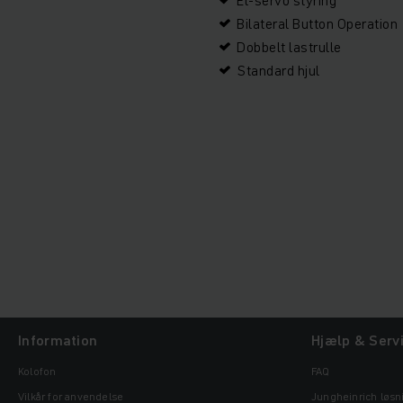
Bilateral Button Operation
Dobbelt lastrulle
Standard hjul
Information
Hjælp & Serv
Kolofon
FAQ
Vilkår for anvendelse
Jungheinrich løsn