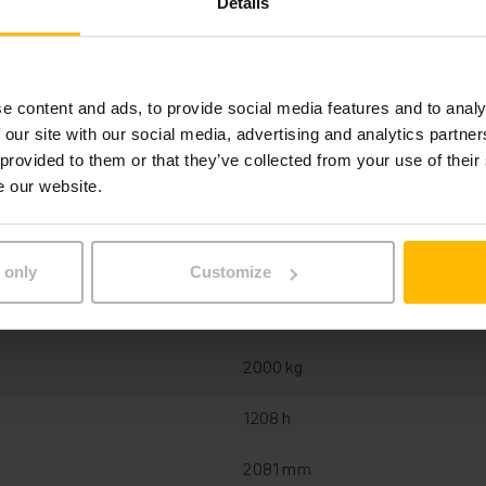
on
Details
Bly-syre, 24 V / 375 Ah
e content and ads, to provide social media features and to analy
Ja, 24 V / 80 A
 our site with our social media, advertising and analytics partn
 provided to them or that they’ve collected from your use of their
2019
e our website.
2025
2019
 only
Customize
1660 mm
2000 kg
1208 h
2081 mm