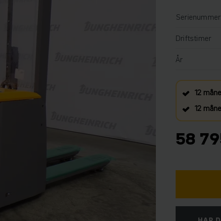
Serienummer
Driftstimer
År
12 måne
12 måned
58 79
HAR D