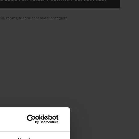
ekskl. moms, medmindre andet er angivet.
ioner og udstyr.