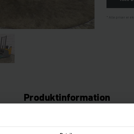
Alle priser er 
Produktinformation
snit giver en omfattende oversigt over køretøjets tekniske specifikat