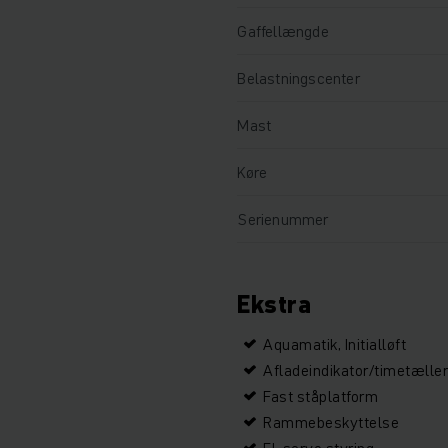
Gaffellængde
Belastningscenter
Mast
Køre
Serienummer
Ekstra
Aquamatik, Initialløft
Afladeindikator/timetælle
Fast ståplatform
Rammebeskyttelse
El-servo styring