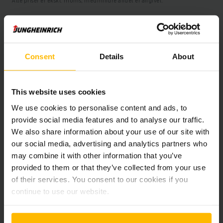
Alle priser er ekskl. moms, medmindre andet er angivet.
Produktinformation
Consent
Details
About
Det følgende afsnit giver en omfattende oversigt over
køretøjets tekniske specifikationer og udstyr.
This website uses cookies
We use cookies to personalise content and ads, to
Teknisk information
provide social media features and to analyse our traffic.
We also share information about your use of our site with
Batteri
Bly-syre, 24 V / 465 Ah
our social media, advertising and analytics partners who
may combine it with other information that you’ve
Oplader
Ja, V / A
provided to them or that they’ve collected from your use
of their services. You consent to our cookies if you
Batteriets renoveringsår
2026
continue to use our website.
År
2021