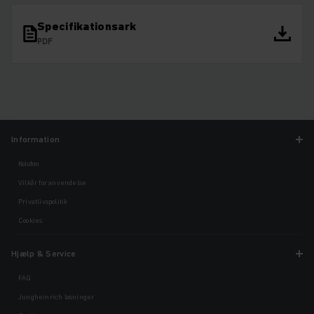
Specifikationsark
PDF
Information
Kolofon
Vilkår for anvendelse
Privatlivspolitik
Cookies
Hjælp & Service
FAQ
Jungheinrich løsninger