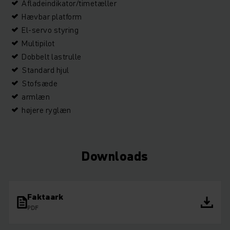
Afladeindikator/timetæller
Hævbar platform
El-servo styring
Multipilot
Dobbelt lastrulle
Standard hjul
Stofsæde
armlæn
højere ryglæn
Downloads
Faktaark
PDF