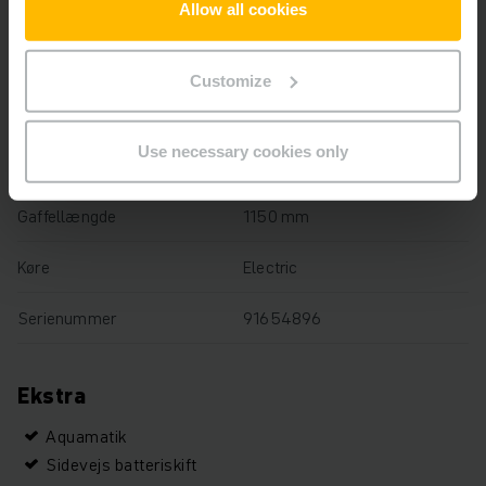
Allow all cookies
Løftehøjde
210 mm
Lastkapacitet
2000 kg
Customize
Driftstimer
5796 h
Use necessary cookies only
Samlet højde
1530 mm
Gaffellængde
1150 mm
Køre
Electric
Serienummer
91654896
Ekstra
Aquamatik
Sidevejs batteriskift